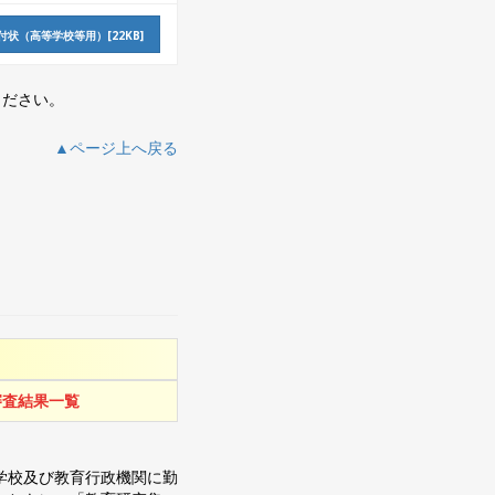
状（高等学校等用）[22KB]
ください。
▲ページ上へ戻る
審査結果一覧
学校及び教育行政機関に勤