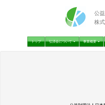
公益
株式
トップ
弘済会について
事業概要