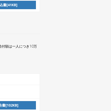
書[41KB]
付額は一人につき10万
[102KB]