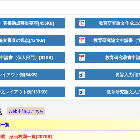
著書助成募集要項[495KB]
教育研究論文作成上の視
文審査の観点[131KB]
教育研究論文申請書（学校
請書（個人部門）[83KB]
教育研究著書申請書
イアウト例[84KB]
要旨入力用[3
文レイアウト例[133KB]
教育研究論文入力用
成
Web申請はこちら
園一覧
 該当校園一覧[207KB]