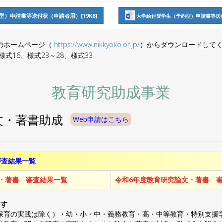
）申請書等送付状（申請者用）[19KB]
大学給付奨学生（予約型）申請書等送付
のホームページ（
https://www.nikkyoko.or.jp/
）からダウンロードして
様式16、様式23～28、様式33
教育研究助成事業
文・著書助成
Web申請はこちら
審査結果一覧
・著書 審査結果一覧
令和6年度教育研究論文・著書 
ます
保育の実践は除く）・幼・小・中・義務教育・高・中等教育・特別支援