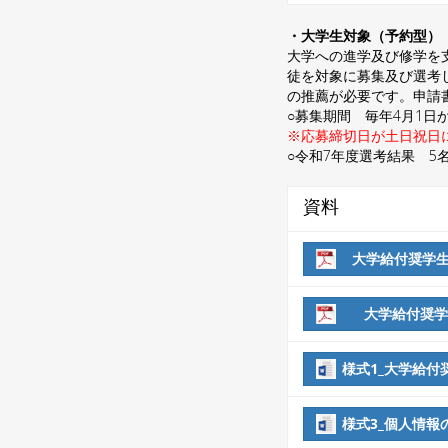
・大学生対象（予約型）
大学への進学及び修学を
徒を対象に募集及び選考
の推薦が必要です。申請
○募集期間 毎年4月1日か
※応募締切日が土日祝日
○令和7年度選考結果 5
資料
大学給付奨学生（
大学給付奨学生
様式1_大学給付
様式3_個人情報