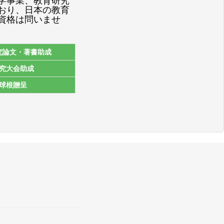
学事業、教育研究
おり、日本の教育
資格は問いませ
究論文・著書助成
究大会助成
球根贈呈