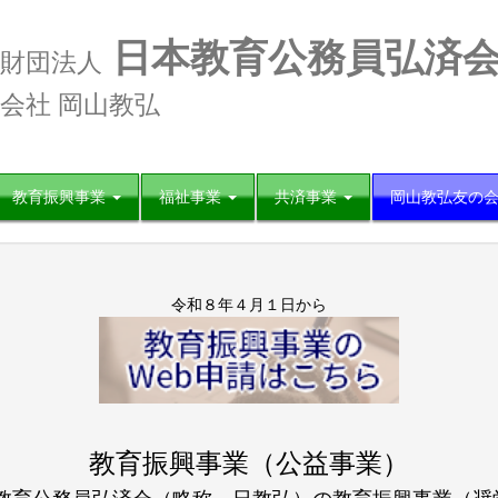
日本教育公務員弘済会
財団法人
会社 岡山教弘
教育振興事業
福祉事業
共済事業
岡山教弘友の
令和８年４月１日から
教育振興事業（公益事業）