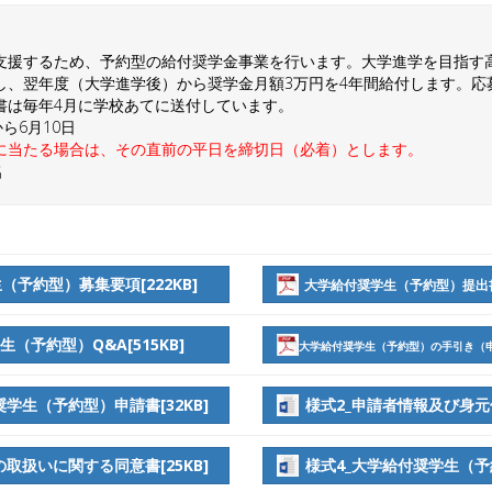
支援するため、予約型の給付奨学金事業を行います。大学進学を目指す
し、翌年度（大学進学後）から奨学金月額3万円を4年間給付します。応
書は毎年4月に学校あてに送付しています。
ら6月10日
に当たる場合は、その直前の平日を締切日（必着）とします。
名
予約型）募集要項[222KB]
大学給付奨学生（予約型）提出書類
（予約型）Q&A[515KB]
大学給付奨学生（予約型）の手引き（申請
奨学生（予約型）申請書[32KB]
様式2_申請者情報及び身元保
の取扱いに関する同意書[25KB]
様式4_大学給付奨学生（予約