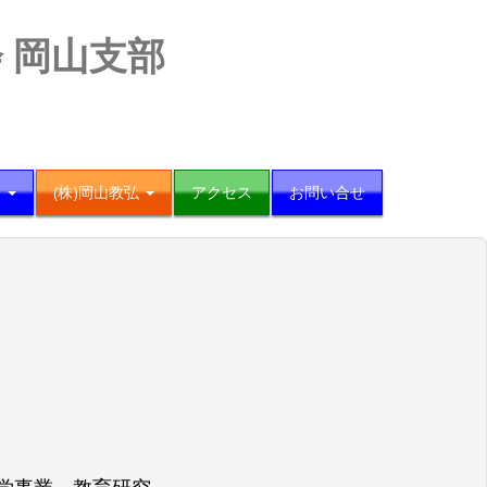
 岡山支部
会
(株)岡山教弘
アクセス
お問い合せ