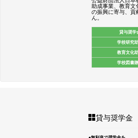
公益財団法人日本
助成事業、教育文
の振興に寄与、貢
ん。
貸与奨学
学校研究
教育文化
学校図書
貸与奨学金
●無利息で奨学金を