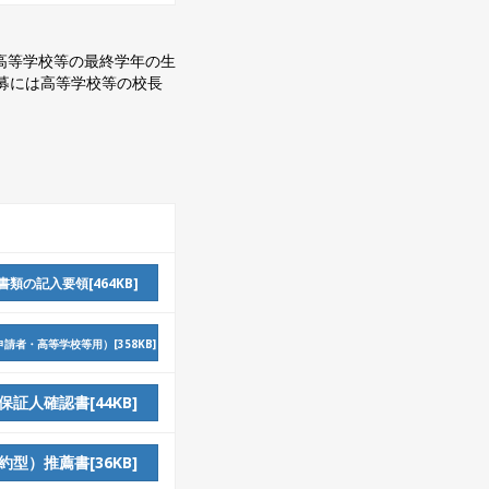
高等学校等の最終学年の生
募には高等学校等の校長
の記入要領[464KB]
者・高等学校等用）[358KB]
証人確認書[44KB]
型）推薦書[36KB]