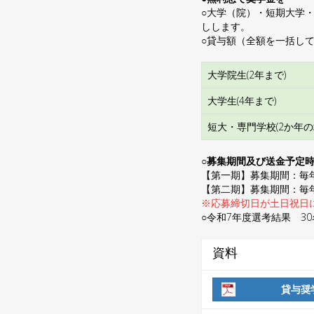
○大学（院）・短期大学
しします。
○貸与額（全額を一括し
大学院生(2年まで)
大学生(4年まで)
短大・専門学校(2か年の
○募集期間及び送金予定
【第一期】募集期間：毎年
【第二期】募集期間：毎年
※応募締切日が土日祝日
○令和7年度選考結果 30名
資料
貸与奨学