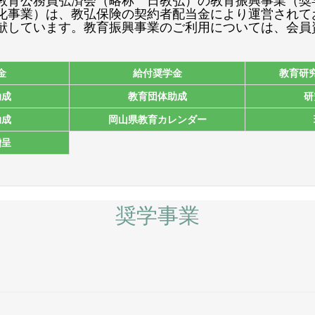
教育公務員弘済会（略称 日教弘）の教育振興事業（奨
化事業）は、教弘保険の契約者配当金により運営されて
献しています。教育振興事業のご利用については、会員
金
給付奨学金
教育研
助成
教育団体助成
研
助成
岡山県教育カレンダー
贈呈
奨学事業